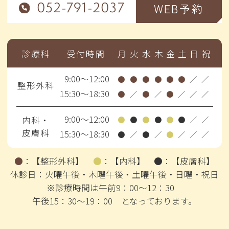
052-791-2037
WEB予約
診療科
受付時間
月
火
水
木
金
土
日
祝
9:00～12:00
●
●
●
●
●
●
／
／
整形外科
15:30～18:30
●
／
●
／
●
／
／
／
9:00～12:00
内科・
●
●
●
●
●
●
／
／
皮膚科
15:30～18:30
●
／
●
／
●
／
／
／
●
：
【整形外科】
●
：
【内科】
●
：
【皮膚科】
休診日：火曜午後・木曜午後・土曜午後・日曜・祝日
※診療時間は午前9：00～12：30
午後15：30～19：00 となっております。