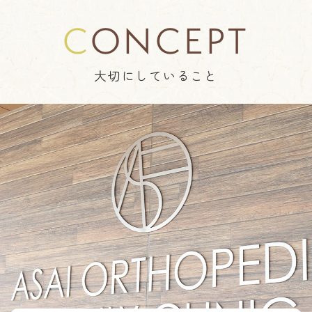
◎小幡南(小幡南1-20)
CONCEPT
名鉄瀬戸線小幡駅 南側
上記3か所のパーキングいずれかに入庫い
大切にしていること
ただき
必ず
精算機にて
「駐車券」
を発
行
しクリニック受付へご提示ください。
診察終了時に「駐車サービス券」をお渡し
いたします。
駐車券のご提示がない場合、
※
駐車サービス券をお渡しできかねますの
で予めご了承下さい。
2024.12.02