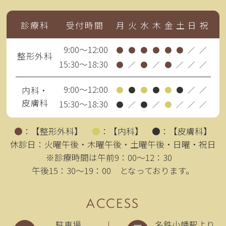
2026.06.04
診療科
受付時間
月
火
水
木
金
土
日
祝
夏期休暇のご案内
9:00～12:00
●
●
●
●
●
●
／
／
整形外科
15:30～18:30
●
／
●
／
●
／
／
／
8月12日
午前：通常通り 午
後：
休診
9:00～12:00
内科・
●
●
●
●
●
●
／
／
皮膚科
15:30～18:30
8月13日～16日
：
休診
●
／
●
／
●
／
／
／
8月17日～19日
：
整形外科
：
休診
●
：
【整形外科】
●
：
【内科】
●
：
【皮膚科】
（院長学会出席の
休診日：火曜午後・木曜午後・土曜午後・日曜・祝日
※診療時間は午前9：00～12：30
ため）
午後15：30～19：00 となっております。
：
内科
/
皮膚科
通常通り診察を行
ACCESS
います。
駐車場
名鉄小幡駅より