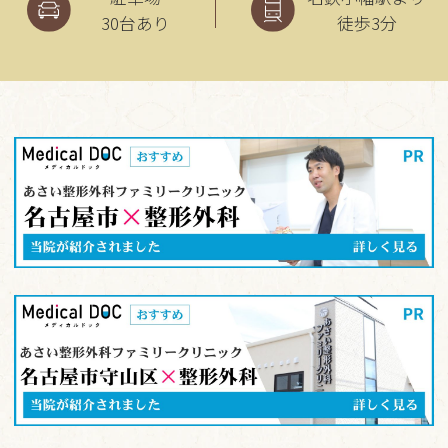
30台あり
徒歩3分
ご迷惑をお掛け致しますが
よろしくお願いいたしま
す。
2025.09.29
当院駐車場が満車の場合
名鉄協商パーキング
◎小幡南第2(守山区小幡南1-16)
当院より北へ直進 名鉄瀬戸線の踏切
手前 右側
◎小幡南第3(守山区常燈14-15)
当院より北へ直進 名鉄瀬戸線の踏切
手前 左側