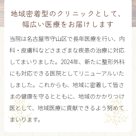
健康診断・予防接種をご希望の方
地域密着型のクリニックとして、
へ
幅広い医療をお届けします
健康診断および予防接種に関してはWEB
予約を承っておりません。
当院は名古屋市守山区で長年医療を行い、内
お手数ですが診療時間内にお電話でのご予
科・皮膚科などさまざまな疾患の治療に対応
約をお願いいたします。
してまいりました。2024年、新たに整形外科
TEL:052-791-2037
にも対応できる医院としてリニューアルいた
2024.09.13
しました。これからも、地域に密着して皆さ
ホームページを公開いたしました。今後と
もよろしくお願いいたします。
まの健康を守るとともに、地域のかかりつけ
医として、地域医療に貢献できるよう努めて
まいります。