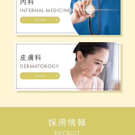
内科
INTERNAL MEDICINE
more
皮膚科
DERMATOROGY
more
採用情報
RECRUIT